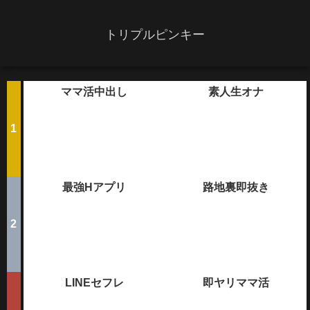
トリプルピンキー
ママ活中出し
素人生オナ
最強Hアプリ
路地裏即抜き
LINEセフレ
即ヤリママ活